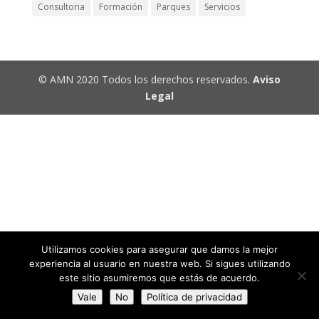
Consultoria
Formación
Parques
Servicios
© AMN 2020 Todos los derechos reservados.
Aviso
Legal
Utilizamos cookies para asegurar que damos la mejor
experiencia al usuario en nuestra web. Si sigues utilizando
este sitio asumiremos que estás de acuerdo.
Vale
No
Política de privacidad